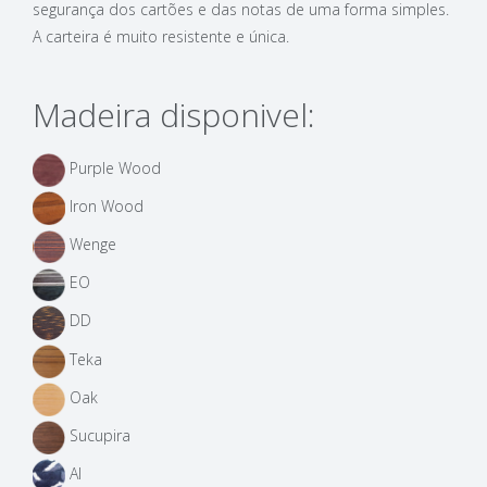
segurança dos cartões e das notas de uma forma simples.
A carteira é muito resistente e única.
Madeira disponivel:
Purple Wood
Iron Wood
Wenge
EO
DD
Teka
Oak
Sucupira
AI