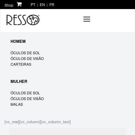
PT
EN
FR
Shop
|
|
Toggle
navigation
HOMEM
ÓCULOS DE SOL
ÓCULOS DE VISÃO
CARTEIRAS
MULHER
ÓCULOS DE SOL
ÓCULOS DE VISÃO
MALAS
[vc_row][vc_column][vc_column_text]