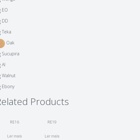
EO
DD
Teka
Oak
Sucupira
AI
Walnut
Ebony
Related Products
RE16
RE19
Ler mais
Ler mais