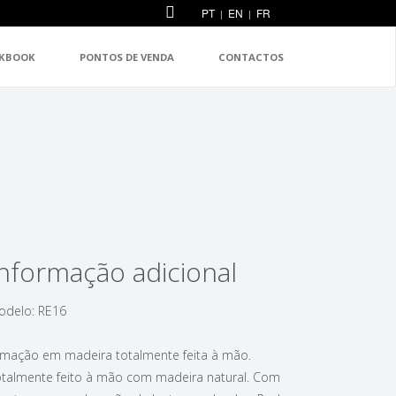
PT
EN
FR
|
|
KBOOK
PONTOS DE VENDA
CONTACTOS
Informação adicional
odelo: RE16
rmação em madeira totalmente feita à mão.
otalmente feito à mão com madeira natural. Com