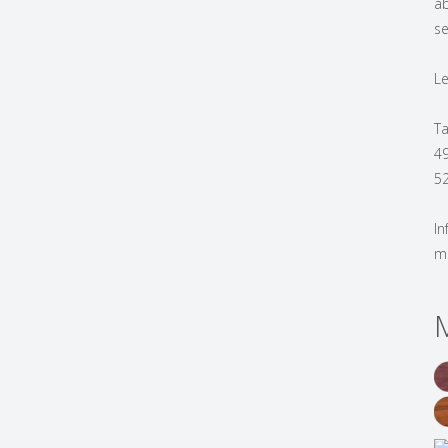
ab
se
L
T
4
5
In
m
M