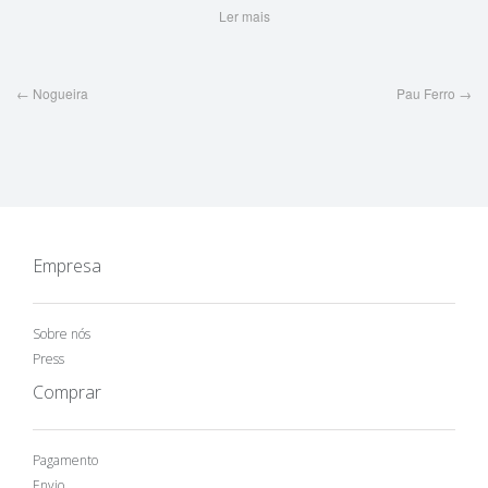
Ler mais
Post
←
Nogueira
Pau Ferro
→
navigation
Empresa
Sobre nós
Press
Comprar
Pagamento
Envio