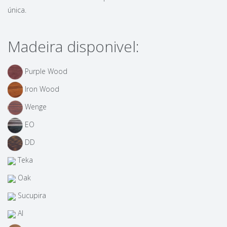
única.
Madeira disponivel:
Purple Wood
Iron Wood
Wenge
EO
DD
Teka
Oak
Sucupira
AI