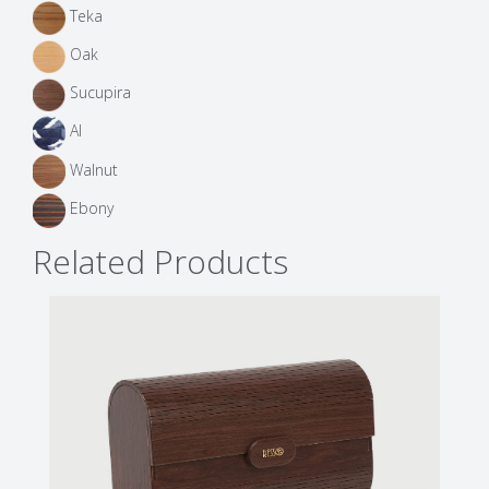
Teka
Oak
Sucupira
AI
Walnut
Ebony
Related Products