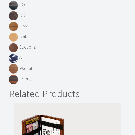
EO
DD
Teka
Oak
Sucupira
AI
Walnut
Ebony
Related Products