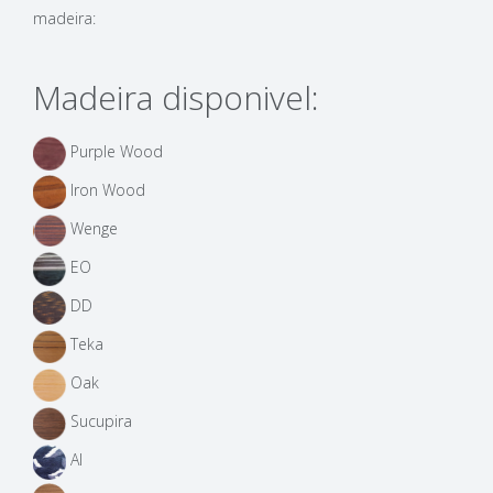
madeira:
Madeira disponivel:
Purple Wood
Iron Wood
Wenge
EO
DD
Teka
Oak
Sucupira
AI