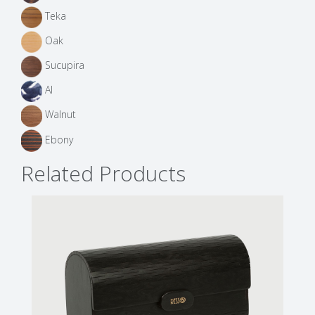
Teka
Oak
Sucupira
AI
Walnut
Ebony
Related Products