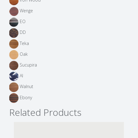
Wenge
EO
DD
Teka
Oak
Sucupira
AI
Walnut
Ebony
Related Products