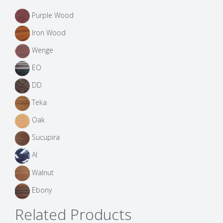
Purple Wood
Iron Wood
Wenge
EO
DD
Teka
Oak
Sucupira
AI
Walnut
Ebony
Related Products